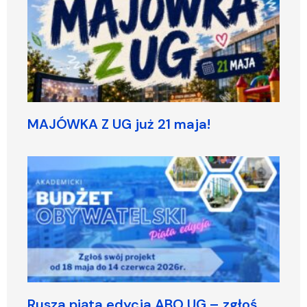
MAJÓWKA Z UG już 21 maja!
Rusza piąta edycja ABO UG – zgłoś