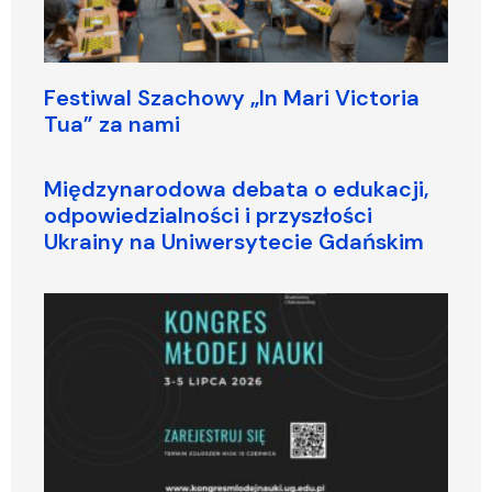
Festiwal Szachowy „In Mari Victoria
Tua” za nami
Międzynarodowa debata o edukacji,
odpowiedzialności i przyszłości
Ukrainy na Uniwersytecie Gdańskim