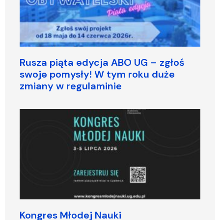
Rusza piąta edycja ABO UG – zgłoś
swoje pomysły! W tym roku duże
zmiany w regulaminie
Kongres Młodej Nauki