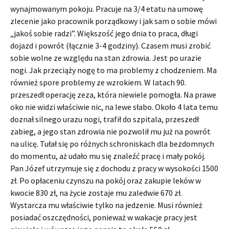
wynajmowanym pokoju. Pracuje na 3/4 etatu na umowę
zlecenie jako pracownik porządkowy i jak sam o sobie mówi
„jakoś sobie radzi”. Większość jego dnia to praca, długi
dojazd i powrót (łącznie 3-4 godziny). Czasem musi zrobić
sobie wolne ze względu na stan zdrowia. Jest po urazie
nogi. Jak przeciąży nogę to ma problemy z chodzeniem. Ma
również spore problemy ze wzrokiem. W latach 90.
przeszedł operację zeza, która niewiele pomogła. Na prawe
oko nie widzi właściwie nic, na lewe słabo. Około 4 lata temu
doznał silnego urazu nogi, trafił do szpitala, przeszedł
zabieg, a jego stan zdrowia nie pozwolił mu już na powrót
na ulicę. Tułał się po różnych schroniskach dla bezdomnych
do momentu, aż udało mu się znaleźć pracę i mały pokój.
Pan Józef utrzymuje się z dochodu z pracy w wysokości 1500
zł. Po opłaceniu czynszu na pokój oraz zakupie leków w
kwocie 830 zł, na życie zostaje mu zaledwie 670 zł.
Wystarcza mu właściwie tylko na jedzenie. Musi również
posiadać oszczędności, ponieważ w wakacje pracy jest