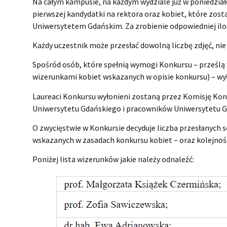
Na całym kampusie, na każdym wydziale już w poniedział
pierwszej kandydatki na rektora oraz kobiet, które zos
Uniwersytetem Gdańskim. Za zrobienie odpowiedniej iloś
Każdy uczestnik może przesłać dowolną liczbę zdjęć, nie p
Spośród osób, które spełnią wymogi Konkursu – prześlą w
wizerunkami kobiet wskazanych w opisie konkursu) – wył
Laureaci Konkursu wyłonieni zostaną przez Komisję Kon
Uniwersytetu Gdańskiego i pracowników Uniwersytetu G
O zwycięstwie w Konkursie decyduje liczba przesłanych se
wskazanych w zasadach konkursu kobiet – oraz kolejnoś
Poniżej lista wizerunków jakie należy odnaleźć: