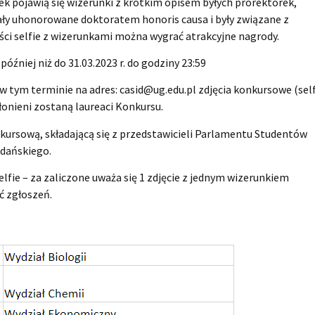
ek pojawią się wizerunki z krótkim opisem byłych prorektorek,
tały uhonorowane doktoratem honoris causa i były związane z
ci selfie z wizerunkami można wygrać atrakcyjne nagrody.
óźniej niż do 31.03.2023 r. do godziny 23:59
 tym terminie na adres: casid@ug.edu.pl zdjęcia konkursowe (self
onieni zostaną laureaci Konkursu.
kursową, składającą się z przedstawicieli Parlamentu Studentów
dańskiego.
lfie – za zaliczone uważa się 1 zdjęcie z jednym wizerunkiem
ć zgłoszeń.