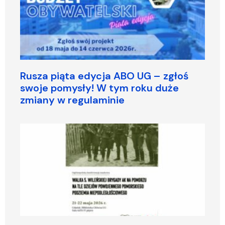
Rusza piąta edycja ABO UG – zgłoś
swoje pomysły! W tym roku duże
zmiany w regulaminie