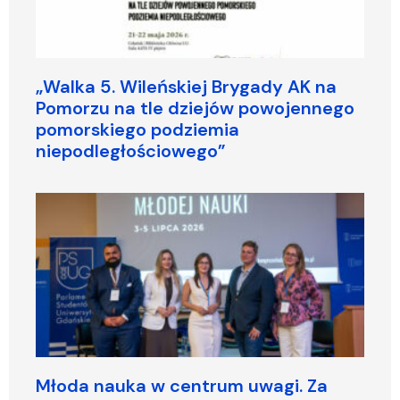
„Walka 5. Wileńskiej Brygady AK na
Pomorzu na tle dziejów powojennego
pomorskiego podziemia
niepodległościowego”
Młoda nauka w centrum uwagi. Za