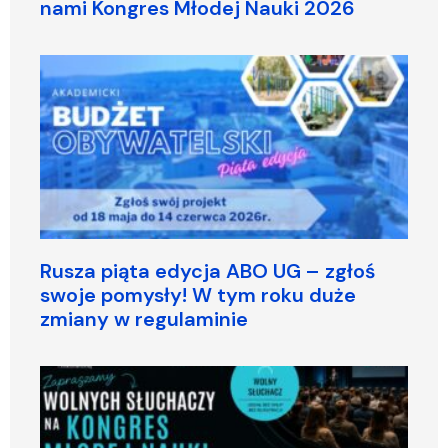
nami Kongres Młodej Nauki 2026
Rusza piąta edycja ABO UG – zgłoś
swoje pomysły! W tym roku duże
zmiany w regulaminie