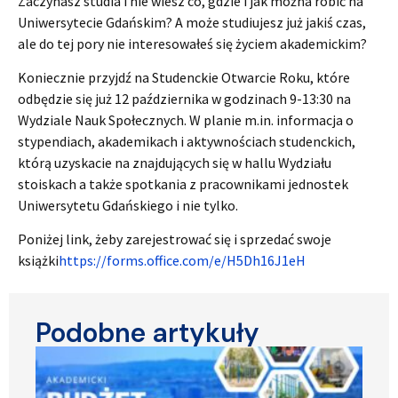
Zaczynasz studia i nie wiesz co, gdzie i jak można robić na
Uniwersytecie Gdańskim? A może studiujesz już jakiś czas,
ale do tej pory nie interesowałeś się życiem akademickim?
Koniecznie przyjdź na Studenckie Otwarcie Roku, które
odbędzie się już 12 października w godzinach 9-13:30 na
Wydziale Nauk Społecznych. W planie m.in. informacja o
stypendiach, akademikach i aktywnościach studenckich,
którą uzyskacie na znajdujących się w hallu Wydziału
stoiskach a także spotkania z pracownikami jednostek
Uniwersytetu Gdańskiego i nie tylko.
Poniżej link, żeby zarejestrować się i sprzedać swoje
książki
https://forms.office.com/e/H5Dh16J1eH
Podobne artykuły