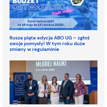
Rusza piąta edycja ABO UG – zgłoś
swoje pomysły! W tym roku duże
zmiany w regulaminie