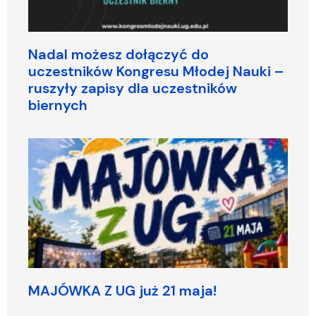
Nadal możesz dołączyć do
uczestników Kongresu Młodej Nauki –
ruszyły zapisy dla uczestników
biernych
MAJÓWKA Z UG już 21 maja!