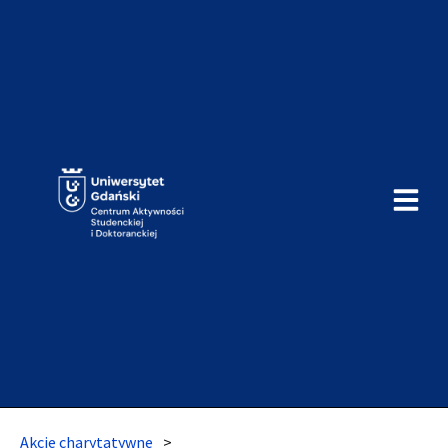
Akcje charytatywne
>