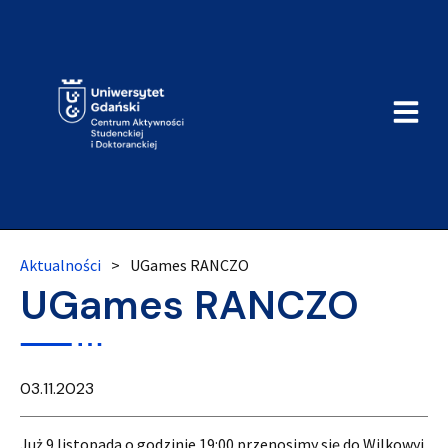
Aktualności
>
UGames RANCZO
UGames RANCZO
03.11.2023
Już 9 listopada o godzinie 19:00 przenosimy się do Wilkowyj