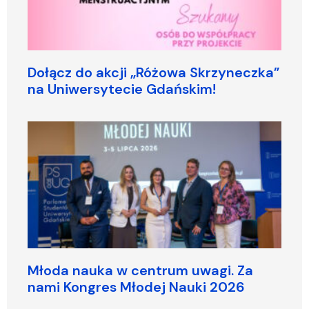
Dołącz do akcji „Różowa Skrzyneczka”
na Uniwersytecie Gdańskim!
Młoda nauka w centrum uwagi. Za
nami Kongres Młodej Nauki 2026