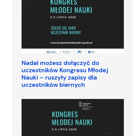
Nadal możesz dołączyć do
uczestników Kongresu Młodej
Nauki – ruszyły zapisy dla
uczestników biernych