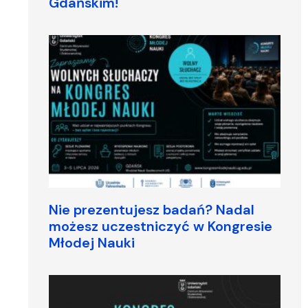
Gdańskim!
Nie prezentujesz badań? Nadal
możesz uczestniczyć w Kongresie
Młodej Nauki