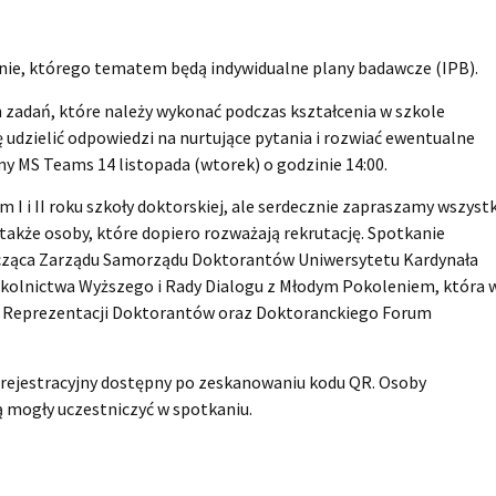
nie, którego tematem będą indywidualne plany badawcze (IPB).
zadań, które należy wykonać podczas kształcenia w szkole
 udzielić odpowiedzi na nurtujące pytania i rozwiać ewentualne
y MS Teams 14 listopada (wtorek) o godzinie 14:00.
I i II roku szkoły doktorskiej, ale serdecznie zapraszamy wszyst
także osoby, które dopiero rozważają rekrutację. Spotkanie
icząca Zarządu Samorządu Doktorantów Uniwersytetu Kardynała
Szkolnictwa Wyższego i Rady Dialogu z Młodym Pokoleniem, która 
wej Reprezentacji Doktorantów oraz Doktoranckiego Forum
z rejestracyjny dostępny po zeskanowaniu kodu QR. Osoby
 mogły uczestniczyć w spotkaniu.