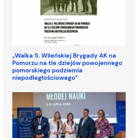
„Walka 5. Wileńskiej Brygady AK na
Pomorzu na tle dziejów powojennego
pomorskiego podziemia
niepodległościowego”