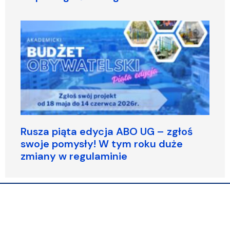
Rusza piąta edycja ABO UG – zgłoś
swoje pomysły! W tym roku duże
zmiany w regulaminie
© 2026 Wszelkie prawa zastrzeżone – CASID UG