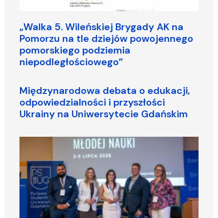
„Walka 5. Wileńskiej Brygady AK na
Pomorzu na tle dziejów powojennego
pomorskiego podziemia
niepodległościowego”
Międzynarodowa debata o edukacji,
odpowiedzialności i przyszłości
Ukrainy na Uniwersytecie Gdańskim