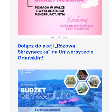
Dołącz do akcji „Różowa
Skrzyneczka” na Uniwersytecie
Gdańskim!