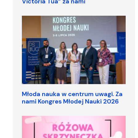
Victoria Tua” za nami
Młoda nauka w centrum uwagi. Za
nami Kongres Młodej Nauki 2026