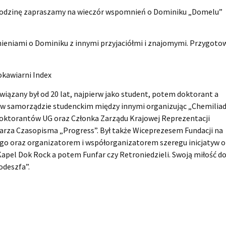
 rodzinę zapraszamy na wieczór wspomnień o Dominiku „Domelu”
ieniami o Dominiku z innymi przyjaciółmi i znajomymi. Przygoto
okawiarni Index
zany był od 20 lat, najpierw jako student, potem doktorant a
 w samorządzie studenckim między innymi organizując „Chemiliad
Doktorantów UG oraz Członka Zarządu Krajowej Reprezentacji
tarza Czasopisma „Progress”. Był także Wiceprezesem Fundacji na
o oraz organizatorem i współorganizatorem szeregu inicjatyw o
apel Dok Rock a potem Funfar czy Retroniedzieli. Swoją miłość d
odeszfa”.