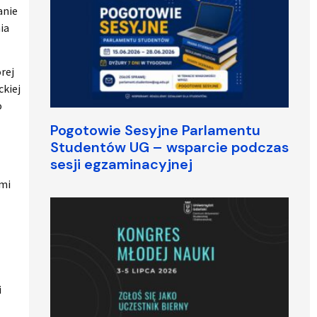
anie
ia
órej
ckiej
o
Pogotowie Sesyjne Parlamentu
Studentów UG – wsparcie podczas
sesji egzaminacyjnej
ami
i