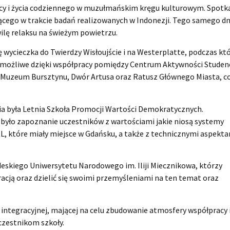
 i życia codziennego w muzułmańskim kręgu kulturowym. Spotk
cego w trakcie badań realizowanych w Indonezji. Tego samego dn
ilę relaksu na świeżym powietrzu.
się wycieczka do Twierdzy Wisłoujście i na Westerplatte, podczas kt
to możliwe dzięki współpracy pomiędzy Centrum Aktywności Studen
li Muzeum Bursztynu, Dwór Artusa oraz Ratusz Głównego Miasta, c
pnia była Letnia Szkoła Promocji Wartości Demokratycznych.
i było zapoznanie uczestników z wartościami jakie niosą systemy
 które miały miejsce w Gdańsku, a także z technicznymi aspekt
skiego Uniwersytetu Narodowego im. Iliji Miecznikowa, którzy
racją oraz dzielić się swoimi przemyśleniami na ten temat oraz
ji integracyjnej, mającej na celu zbudowanie atmosfery współpracy 
czestnikom szkoły.