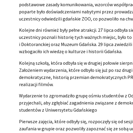
podstawowe zasady komunikowania, wzorców współpracy
poparte było doświadczeniami nabytymi przez prowadzą
uczestnicy odwiedzili gdańskie ZOO, co pozwoliło na chw
Kolejne dni również były pełne atrakcji. 27 lipca odbyła 
uczestnicy poznali historię tych ważnych miejsc, było 
i Doktoranckiej oraz Muzeum Gdańska. 29 lipca zwiedzi
wzbogaciło ich wiedzę o kulturze i historii Gdańska.
Kolejną szkołą, która odbyła się w drugiej połowie sier
Założeniem wydarzenia, które odbyło się już po raz drug
demokratyczne, historią przemian demokratycznych PRL,
realizacji filmów.
Wydarzenie to zgromadziło grupę ośmiu studentów z Ode
przyjechali, aby zgłębiać zagadnienia związane z demok
studentów z Uniwersytetu Gdańskiego
Pierwsze zajęcia, które odbyły się, rozpoczęły się od ses
zaufania w grupie oraz pozwoliły zapoznać się ze sobą u