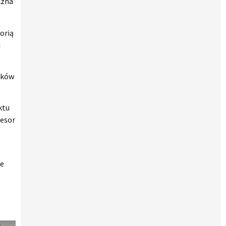
czna
orią
i
ytków
ktu
fesor
ie