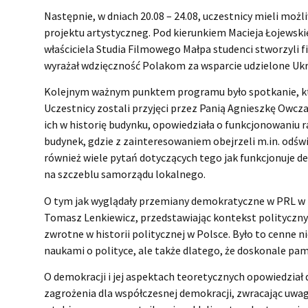
Następnie, w dniach 20.08 – 24.08, uczestnicy mieli moż
projektu artystyczneg. Pod kierunkiem Macieja Łojews
właściciela Studia Filmowego Małpa studenci stworzyli fi
wyrażał wdzięczność Polakom za wsparcie udzielone Ukra
Kolejnym ważnym punktem programu było spotkanie, któr
Uczestnicy zostali przyjęci przez Panią Agnieszkę Owcz
ich w historię budynku, opowiedziała o funkcjonowaniu rad
budynek, gdzie z zainteresowaniem obejrzeli m.in. odświ
również wiele pytań dotyczących tego jak funkcjonuje d
na szczeblu samorządu lokalnego.
O tym jak wyglądały przemiany demokratyczne w PRL w la
Tomasz Lenkiewicz, przedstawiając kontekst polityczny
zwrotne w historii politycznej w Polsce. Było to cenne n
naukami o polityce, ale także dlatego, że doskonale pam
O demokracji i jej aspektach teoretycznych opowiedział 
zagrożenia dla współczesnej demokracji, zwracając uwag