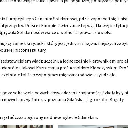
nalizie omawiając takie zjawiska jak populizm, polaryzacja polity
a Europejskiego Centrum Solidarności, gdzie zapoznali się z hist
tycznych w Polsce i Europie. Zwiedzanie tej wyjątkowej instytucj
dgrywała Solidarność w walce o wolność i prawa człowieka.
onujący zamek krzyżacki, który jest jednym z najważniejszych zab
skiej historii i kultury.
rzedstawicielem władz uczelni, a jednocześnie kierownikiem proje
Studentów i Jakości Kształcenia prof. Arnoldem Kłonczyńskim. Pro
i uczelni ale także o współpracy międzynarodowej czy udziale
ając ze sobą wiele nowych doświadczeń i znajomości. Szkoły były n
ia nowych przyjaźni oraz poznania Gdańska i jego okolic. Bogaty
korzystać czas spędzony na Uniwersytecie Gdańskim.