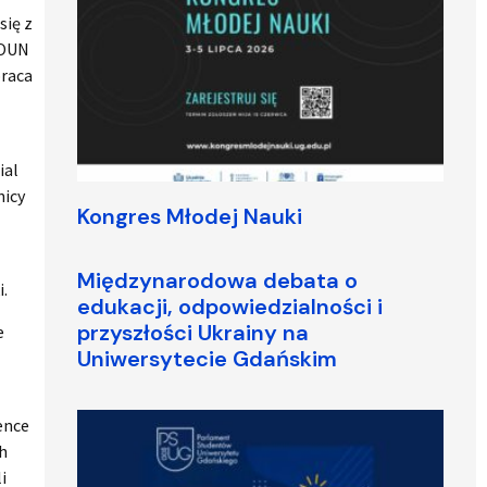
się z
 OUN
praca
ial
nicy
Kongres Młodej Nauki
Międzynarodowa debata o
i.
edukacji, odpowiedzialności i
przyszłości Ukrainy na
e
Uniwersytecie Gdańskim
ience
ch
i