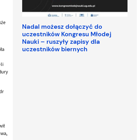
kże
Nadal możesz dołączyć do
uczestników Kongresu Młodej
Nauki – ruszyły zapisy dla
uczestników biernych
iła
li
dury
dr
wił
twa,