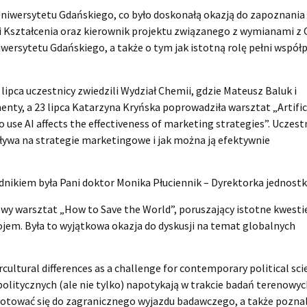
Uniwersytetu Gdańskiego, co było doskonałą okazją do zapoznania 
ości Kształcenia oraz kierownik projektu związanego z wymianami z
Uniwersytetu Gdańskiego, a także o tym jak istotną rolę pełni współ
lipca uczestnicy zwiedzili Wydział Chemii, gdzie Mateusz Baluk i
ty, a 23 lipca Katarzyna Kryńska poprowadziła warsztat „Artific
 use AI affects the effectiveness of marketing strategies”. Uczest
wpływa na strategie marketingowe i jak można ją efektywnie
dnikiem była Pani doktor Monika Płuciennik – Dyrektorka jednostk
wy warsztat „How to Save the World”, poruszający istotne kwesti
em. Była to wyjątkowa okazja do dyskusji na temat globalnych
rcultural differences as a challenge for contemporary political sc
 politycznych (ale nie tylko) napotykają w trakcie badań terenowy
zygotować się do zagranicznego wyjazdu badawczego, a także poznal