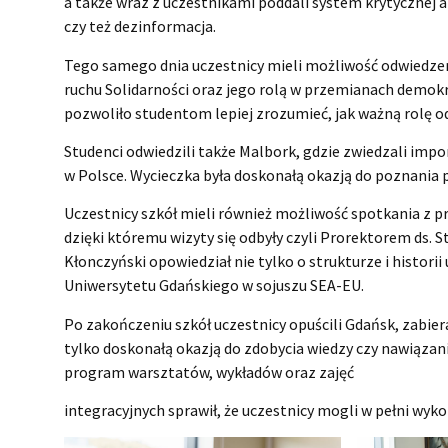
a także wraz z uczestnikami poddali system krytycznej a
czy też dezinformacja.
Tego samego dnia uczestnicy mieli możliwość odwiedzeni
ruchu Solidarności oraz jego rolą w przemianach demokra
pozwoliło studentom lepiej zrozumieć, jak ważną rolę o
Studenci odwiedzili także Malbork, gdzie zwiedzali imp
w Polsce. Wycieczka była doskonałą okazją do poznania pol
Uczestnicy szkół mieli również możliwość spotkania z p
dzięki któremu wizyty się odbyły czyli Prorektorem ds. 
Kłonczyński opowiedział nie tylko o strukturze i histori
Uniwersytetu Gdańskiego w sojuszu SEA-EU.
Po zakończeniu szkół uczestnicy opuścili Gdańsk, zabier
tylko doskonałą okazją do zdobycia wiedzy czy nawiązan
program warsztatów, wykładów oraz zajęć
integracyjnych sprawił, że uczestnicy mogli w pełni wy