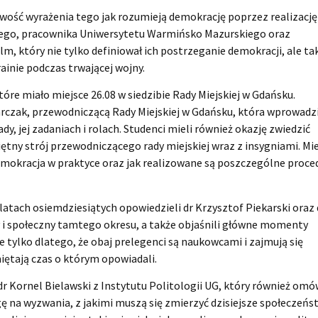
liwość wyrażenia tego jak rozumieją demokrację poprzez realizację
kiego, pracownika Uniwersytetu Warmińsko Mazurskiego oraz
lm, który nie tylko definiował ich postrzeganie demokracji, ale ta
inie podczas trwającej wojny.
e miało miejsce 26.08 w siedzibie Rady Miejskiej w Gdańsku.
arczak, przewodniczącą Rady Miejskiej w Gdańsku, która wprowadz
y, jej zadaniach i rolach. Studenci mieli również okazję zwiedzić
ętny strój przewodniczącego rady miejskiej wraz z insygniami. Mie
emokracja w praktyce oraz jak realizowane są poszczególne proce
tach osiemdziesiątych opowiedzieli dr Krzysztof Piekarski oraz 
 i społeczny tamtego okresu, a także objaśnili główne momenty
ie tylko dlatego, że obaj prelegenci są naukowcami i zajmują się
iętają czas o którym opowiadali.
dr Kornel Bielawski z Instytutu Politologii UG, który również omó
ę na wyzwania, z jakimi muszą się zmierzyć dzisiejsze społeczeńs