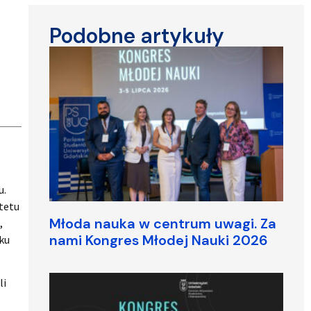
Podobne artykuły
u.
ytetu
Młoda nauka w centrum uwagi. Za
,
nami Kongres Młodej Nauki 2026
oku
li