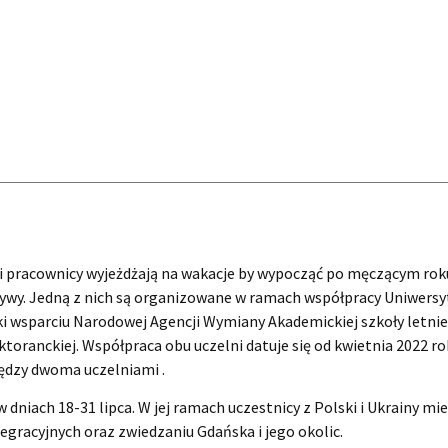
 i pracownicy wyjeżdżają na wakacje by wypocząć po męczącym rok
jatywy. Jedną z nich są organizowane w ramach współpracy Uniwers
 wsparciu Narodowej Agencji Wymiany Akademickiej szkoły letnie
toranckiej. Współpraca obu uczelni datuje się od kwietnia 2022 r
ędzy dwoma uczelniami .
niach 18-31 lipca. W jej ramach uczestnicy z Polski i Ukrainy mie
tegracyjnych oraz zwiedzaniu Gdańska i jego okolic.