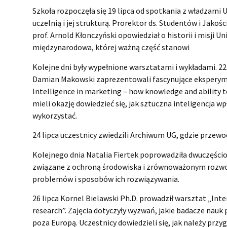
Szkoła rozpoczęła się 19 lipca od spotkania z władzami 
uczelnią i jej strukturą. Prorektor ds. Studentów i Jak
prof. Arnold Kłonczyński opowiedział o historii i misji 
międzynarodowa, której ważną część stanowi
Kolejne dni były wypełnione warsztatami i wykładami. 22 
Damian Makowski zaprezentowali fascynujące eksperymen
Intelligence in marketing – how knowledge and ability to
mieli okazję dowiedzieć się, jak sztuczna inteligencja 
wykorzystać.
24 lipca uczestnicy zwiedzili Archiwum UG, gdzie przewo
Kolejnego dnia Natalia Fiertek poprowadziła dwuczęścio
związane z ochroną środowiska i zrównoważonym rozwoj
problemów i sposobów ich rozwiązywania.
26 lipca Kornel Bielawski Ph.D. prowadził warsztat „Inte
research”. Zajęcia dotyczyły wyzwań, jakie badacze nauk
poza Europą. Uczestnicy dowiedzieli się, jak należy pr