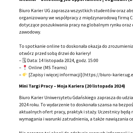
Biuro Karier UG zaprasza wszystkich studentów oraz ab
organizowany we współpracy z międzynarodową firmą C
dotyczące poszukiwania pracy na globalnym rynku oraz do
zawodowy.
To spotkanie online to doskonała okazja do zrozumie
otwórz przed sobą drzwi do kariery!
– 🗓 Data: 14 listopada 2024, godz. 15:00
–
Online (MS Teams)
–
[Zapisy i więcej informacji](https://biuro-karier.ug
Mini Targi Pracy – Moja Kariera (20 listopada 2024)
Biuro Karier Uniwersytetu Gdańskiego zaprasza do udział
2024 roku. To wydarzenie to doskonała szansa na bezpoś
aktualnych ofert pracy, praktyk i staży. Uczestnicy będ
wymagania i warunki zatrudnienia, a także nawiązania
Nie przegap tej okazji do zdobycia cennych informacji i 