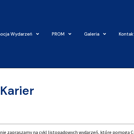
ocja Wydarzeń
PROM
Galeria
Kontak
Karier
znie zapraszamy na cykl listopadowych wydarzeń, które pomogą C