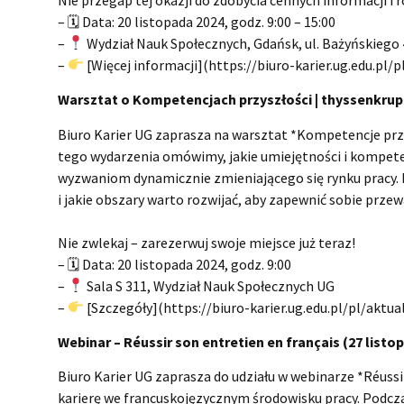
– 🗓 Data: 20 listopada 2024, godz. 9:00 – 15:00
–
Wydział Nauk Społecznych, Gdańsk, ul. Bażyńskiego 
–
[Więcej informacji](https://biuro-karier.ug.edu.pl/p
Warsztat o Kompetencjach przyszłości | thyssenkrup
Biuro Karier UG zaprasza na warsztat *Kompetencje prz
tego wydarzenia omówimy, jakie umiejętności i kompete
wyzwaniom dynamicznie zmieniającego się rynku pracy.
i jakie obszary warto rozwijać, aby zapewnić sobie przew
Nie zwlekaj – zarezerwuj swoje miejsce już teraz!
– 🗓 Data: 20 listopada 2024, godz. 9:00
–
Sala S 311, Wydział Nauk Społecznych UG
–
[Szczegóły](https://biuro-karier.ug.edu.pl/pl/aktua
Webinar – Réussir son entretien en français (27 listo
Biuro Karier UG zaprasza do udziału w webinarze *Réus
karierę we francuskojęzycznym środowisku pracy. Podcza