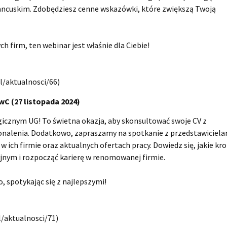
rancuskim. Zdobędziesz cenne wskazówki, które zwiększą Twoją
h firm, ten webinar jest właśnie dla Ciebie!
pl/aktualnosci/66)
wC (27 listopada 2024)
ogicznym UG! To świetna okazja, aby skonsultować swoje CV z
onalenia. Dodatkowo, zapraszamy na spotkanie z przedstawiciela
ich firmie oraz aktualnych ofertach pracy. Dowiedz się, jakie kro
jnym i rozpocząć karierę w renomowanej firmie.
, spotykając się z najlepszymi!
l/aktualnosci/71)