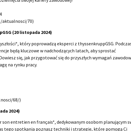
4
l/aktualnosci/70)
pGSG (20 listopada 2024)
yszłości*, który poprowadzą eksperci z thyssenkruppGSG. Podcza
ncje będą kluczowe w nadchodzących latach, aby sprostać
 Dowiesz się, jak przygotować się do przyszłych wymagań zawodo
agę na rynku pracy.
lnosci/68/)
pada 2024)
sir son entretien en français*, dedykowanym osobom planującym s
s tego spotkania poznasz techniki i strategie, które pomogą Ci