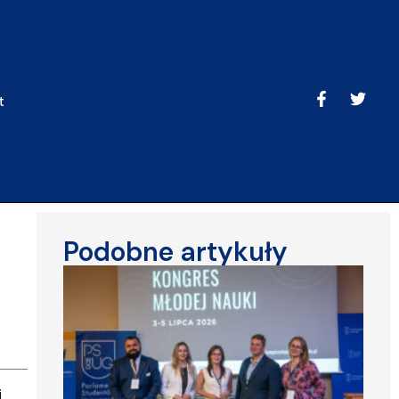
t
Podobne artykuły
i