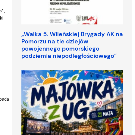
s*,
ki
„Walka 5. Wileńskiej Brygady AK na
Pomorzu na tle dziejów
powojennego pomorskiego
podziemia niepodległościowego”
opada