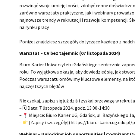
rozwinąć swoje umiejętności, zdobyć cenne doświadcze
zarówno warsztaty praktyczne, jak i webinary prowadzone
najnowsze trendy w rekrutacji i rozwoju kompetencji. Sk
na rynku pracy.
Poniżej znajdziesz szczegóły dotyczące każdego z nadc
Warsztat – CV bez tajemnic (07 listopada 2024)
Biuro Karier Uniwersytetu Gdańskiego serdecznie zaprasz
roku. To wyjątkowa okazja, aby dowiedzieć się, jak stwor
Podczas warsztatu omówimy kluczowe elementy, na któr
najczęstszych błędów.
Nie czekaj, zapisz się już dziś i zyskaj przewagę w rekrutac
– 🗓 Data: 7 listopada 2024, godz. 13:00-14:30
–
Miejsce: Biuro Karier UG, Gdańsk, ul. Bażyńskiego 1a
–
[Zapisy i szczegóły](https://biuro-karier.ug.edu.pl/
Webinar – Unlocking job opportunities | Cognizant (1