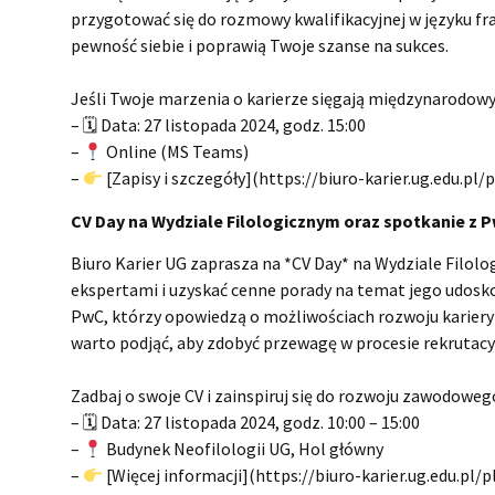
przygotować się do rozmowy kwalifikacyjnej w języku f
pewność siebie i poprawią Twoje szanse na sukces.
Jeśli Twoje marzenia o karierze sięgają międzynarodowyc
– 🗓 Data: 27 listopada 2024, godz. 15:00
–
Online (MS Teams)
–
[Zapisy i szczegóły](https://biuro-karier.ug.edu.pl/
CV Day na Wydziale Filologicznym oraz spotkanie z P
Biuro Karier UG zaprasza na *CV Day* na Wydziale Filol
ekspertami i uzyskać cenne porady na temat jego udosk
PwC, którzy opowiedzą o możliwościach rozwoju kariery w 
warto podjąć, aby zdobyć przewagę w procesie rekrutacy
Zadbaj o swoje CV i zainspiruj się do rozwoju zawodowego
– 🗓 Data: 27 listopada 2024, godz. 10:00 – 15:00
–
Budynek Neofilologii UG, Hol główny
–
[Więcej informacji](https://biuro-karier.ug.edu.pl/p