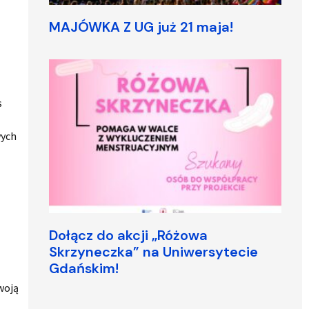
MAJÓWKA Z UG już 21 maja!
s
wych
Dołącz do akcji „Różowa
Skrzyneczka” na Uniwersytecie
Gdańskim!
woją