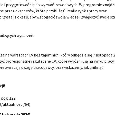
nie i przygotować się do wyzwań zawodowych. W programie znajdz
 przez ekspertów, które przybliżą Ci realia rynku pracy oraz
orzystaj z okazji, aby wzbogacić swoją wiedzę i zwiększyć swoje s
hodzących wydarzeń:
a na warsztat *CV bez tajemnic*, który odbędzie się 7 listopada 
zyć profesjonalne i skuteczne CV, które wyróżni Cię na rynku pracy.
e zwracają uwagę pracodawcy, oraz wskażemy, jak uniknąć
ji!
, pok. 122
pl/aktualnosci/64)
4 listopada 2024)