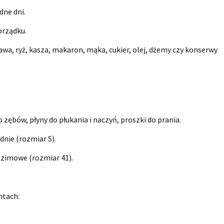
dne dni.
orządku.
awa, ryż, kasza, makaron, mąka, cukier, olej, dżemy czy konserwy
 zębów, płyny do płukania i naczyń, proszki do prania.
odnie (rozmiar S).
y zimowe (rozmiar 41).
ntach: