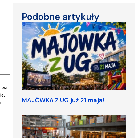
Podobne artykuły
kowa
ie,
MAJÓWKA Z UG już 21 maja!
no