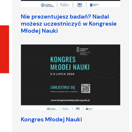
Nie prezentujesz badań? Nadal
możesz uczestniczyć w Kongresie
Młodej Nauki
Kongres Młodej Nauki