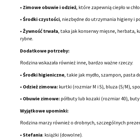
•
Zimowe obuwie i odzież
, które zapewnią ciepło w chło
•
Środki czystości
, niezbędne do utrzymania higieny i p
•
Żywność trwała
, taka jak konserwy mięsne, herbata, k
rybne.
Dodatkowe potrzeby:
Rodzina wskazała również inne, bardzo ważne rzeczy:
•
Środki higieniczne
, takie jak mydło, szampon, pasta do
•
Odzież zimowa:
kurtki (rozmiar M i S), bluza (S/M), sp
•
Obuwie zimowe:
półbuty lub kozaki (rozmiar 40), but
Wyjątkowe upominki:
Rodzina marzy również o drobnych, szczególnych preze
•
Stefania
: książki (dowolne).