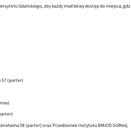
wersytetu Gdańskiego, aby każdy miał łatwy dostęp do miejsca, gdz
)
 57 (parter)
rnia)
parter)
 Abrahama 58 (parter) oraz Przedsionek Instytutu BMiOD GUMed,