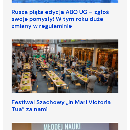
Rusza piąta edycja ABO UG – zgłoś
swoje pomysły! W tym roku duże
zmiany w regulaminie
Festiwal Szachowy „In Mari Victoria
Tua” za nami