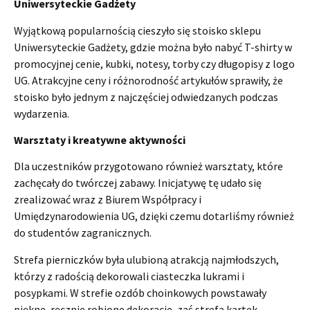
Uniwersyteckie Gadżety
Wyjątkową popularnością cieszyło się stoisko sklepu
Uniwersyteckie Gadżety, gdzie można było nabyć T-shirty w
promocyjnej cenie, kubki, notesy, torby czy długopisy z logo
UG. Atrakcyjne ceny i różnorodność artykułów sprawiły, że
stoisko było jednym z najczęściej odwiedzanych podczas
wydarzenia.
Warsztaty i kreatywne aktywności
Dla uczestników przygotowano również warsztaty, które
zachęcały do twórczej zabawy. Inicjatywę tę udało się
zrealizować wraz z Biurem Współpracy i
Umiędzynarodowienia UG, dzięki czemu dotarliśmy również
do studentów zagranicznych.
Strefa pierniczków była ulubioną atrakcją najmłodszych,
którzy z radością dekorowali ciasteczka lukrami i
posypkami. W strefie ozdób choinkowych powstawały
piękne, ręcznie robione dekoracje, zaś strefa kartek