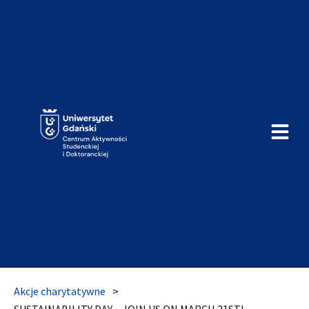
Akcje charytatywne
>