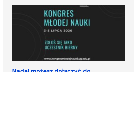
Nadal możesz dołączyć do
uczestników Kongresu Młodej Nauki –
ruszyły zapisy dla uczestników
biernych
© 2026 Wszelkie prawa zastrzeżone – CASID UG