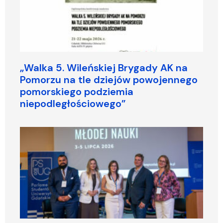
„Walka 5. Wileńskiej Brygady AK na
Pomorzu na tle dziejów powojennego
pomorskiego podziemia
niepodległościowego”