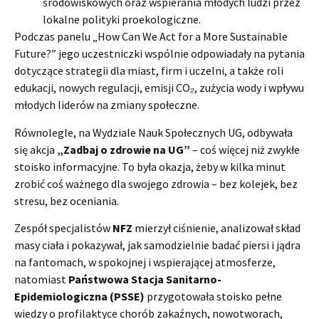
środowiskowych oraz wspierania młodych ludzi przez
lokalne polityki proekologiczne.
Podczas panelu „How Can We Act for a More Sustainable
Future?” jego uczestniczki wspólnie odpowiadały na pytania
dotyczące strategii dla miast, firm i uczelni, a także roli
edukacji, nowych regulacji, emisji CO₂, zużycia wody i wpływu
młodych liderów na zmiany społeczne.
Równolegle, na Wydziale Nauk Społecznych UG, odbywała
się akcja
„Zadbaj o zdrowie na UG”
– coś więcej niż zwykłe
stoisko informacyjne. To była okazja, żeby w kilka minut
zrobić coś ważnego dla swojego zdrowia – bez kolejek, bez
stresu, bez oceniania.
Zespół specjalistów
NFZ
mierzył ciśnienie, analizował skład
masy ciała i pokazywał, jak samodzielnie badać piersi i jądra
na fantomach, w spokojnej i wspierającej atmosferze,
natomiast
Państwowa Stacja Sanitarno-
Epidemiologiczna (PSSE)
przygotowała stoisko pełne
wiedzy o profilaktyce chorób zakaźnych, nowotworach,