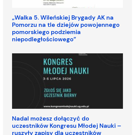
„Walka 5. Wileńskiej Brygady AK na
Pomorzu na tle dziejów powojennego
pomorskiego podziemia
niepodległościowego”
Nadal możesz dołączyć do
uczestników Kongresu Młodej Nauki –
ruszyły zapisy dla uczestników