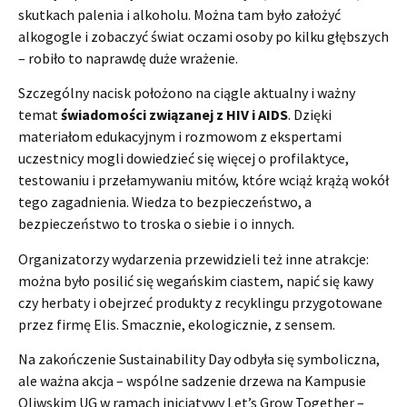
skutkach palenia i alkoholu. Można tam było założyć
alkogogle i zobaczyć świat oczami osoby po kilku głębszych
– robiło to naprawdę duże wrażenie.
Szczególny nacisk położono na ciągle aktualny i ważny
temat
świadomości związanej z HIV i AIDS
. Dzięki
materiałom edukacyjnym i rozmowom z ekspertami
uczestnicy mogli dowiedzieć się więcej o profilaktyce,
testowaniu i przełamywaniu mitów, które wciąż krążą wokół
tego zagadnienia. Wiedza to bezpieczeństwo, a
bezpieczeństwo to troska o siebie i o innych.
Organizatorzy wydarzenia przewidzieli też inne atrakcje:
można było posilić się wegańskim ciastem, napić się kawy
czy herbaty i obejrzeć produkty z recyklingu przygotowane
przez firmę Elis. Smacznie, ekologicznie, z sensem.
Na zakończenie Sustainability Day odbyła się symboliczna,
ale ważna akcja – wspólne sadzenie drzewa na Kampusie
Oliwskim UG w ramach inicjatywy Let’s Grow Together –