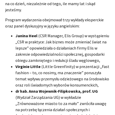
na co dzień, niezależnie od tego, ile mamy lat i skąd
jesteśmy.
Program wydarzenia obejmował trzy wykłady eksperckie
oraz panel dyskusyjny w języku angielskim:
Janina Heel
(CSR Manager, Elis Group) w wystąpieniu
„CSR w praktyce: Jak biznes może zmieniać świat na
lepsze” opowiedziała o działaniach firmy Elis w
zakresie odpowiedzialności społecznej, gospodarki
obiegu zamkniętego i redukcji śladu węglowego,
Virginie Little
(Little Greenfinity) w prezentacji „Fast
fashion – to, co nosimy, ma znaczenie” poruszyła
temat wpływu przemysłu odzieżowego na środowisko
oraz roli świadomych wyborów konsumenckich,
dr hab. Anna Wojewnik-Filipkowska, prof. UG
(Wydział Zarządzania UG) w wykładzie
„Zrównoważone miasto to za mało” zwróciła uwagę
na potrzebę łączenia działań społecznych i