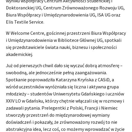
wyniku współpracy Centrum Aktywności Studenckiej i
Doktoranckiej UG, Centrum Zrównoważonego Rozwoju UG,
Biura Współpracy i Umiędzynarodowienia UG, ISA UG oraz
Elis Textile Service.
W Welcome Centre, gościnnej przestrzeni Biura Współpracy
i Umiędzynarodowienia w Bibliotece Głównej UG, spotkali
się przedstawiciele świata nauki, biznesu i społeczności
akademickiej.
Już od pierwszych chwil dało się wyczuć dobrą atmosferę –
swobodną, ale jednocześnie pełną zaangażowania.
Spotkanie poprowadziła Katarzyna Kryńska z CASiD, a
wśród uczestników wyróżniała się liczna i aktywna grupa
młodzieży – studentów Uniwersytetu Gdańskiego i uczniów
XXIV LO w Gdańsku, którzy chętnie włączali się w rozmowy i
zadawali pytania. Prelegentki z Polski, Francji i Niemiec
stworzyły przestrzeń do międzynarodowej wymiany
doświadczeń i pokazały, że zrównoważony rozwój to nie
abstrakcyjna idea, lecz coś, co możemy wprowadzać w życie