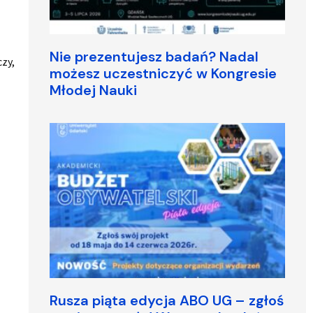
Nie prezentujesz badań? Nadal
czy,
możesz uczestniczyć w Kongresie
Młodej Nauki
Rusza piąta edycja ABO UG – zgłoś