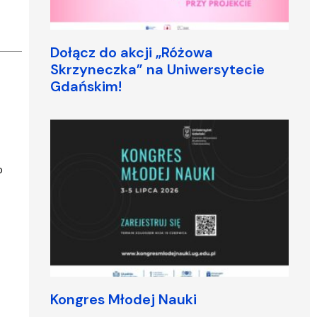
Dołącz do akcji „Różowa
Skrzyneczka” na Uniwersytecie
Gdańskim!
o
Kongres Młodej Nauki