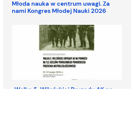
Młoda nauka w centrum uwagi. Za
nami Kongres Młodej Nauki 2026
„Walka 5. Wileńskiej Brygady AK na
Pomorzu na tle dziejów powojennego
pomorskiego podziemia
niepodległościowego”