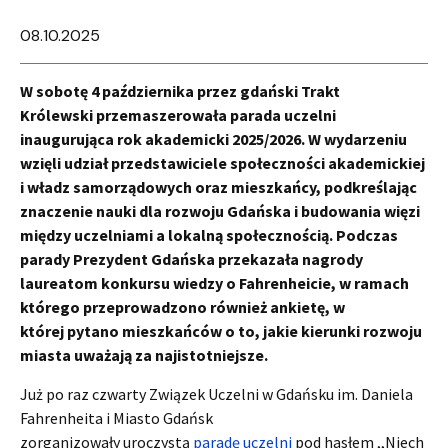
08.10.2025
W sobotę 4 października przez gdański Trakt
Królewski przemaszerowała parada uczelni
inaugurująca rok akademicki 2025/2026. W wydarzeniu
wzięli udział przedstawiciele społeczności akademickiej
i władz samorządowych oraz mieszkańcy, podkreślając
znaczenie nauki dla rozwoju Gdańska i budowania więzi
między uczelniami a lokalną społecznością. Podczas
parady Prezydent Gdańska przekazała nagrody
laureatom konkursu wiedzy o Fahrenheicie, w ramach
którego przeprowadzono również ankietę, w
której pytano mieszkańców o to, jakie kierunki rozwoju
miasta uważają za najistotniejsze.
Już po raz czwarty Związek Uczelni w Gdańsku im. Daniela
Fahrenheita i Miasto Gdańsk
zorganizowały uroczystą
paradę uczelni
pod hasłem ,,Niech