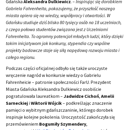
Gdańska
Aleksandra Dulkiewicz
. –
Inspirując się dorobkiem
Gabriela Fahrenheita, pokazujemy, że przyszłość naszego
miasta opiera się na wiedzy, współpracy i otwartości. W
Gdańsku studiuje dziś blisko 80 tysięcy osób na 18 uczelniach,
z czego połowa studentów związana jest z Uczelniami
Fahrenheita. To ogromny potencjał młodych ludzi, który dzięki
takim inicjatywom jak konkursy, stypendia czy wspólne
projekty badawcze staje się siłą napędową rozwoju miasta i
całego regionu.
Podczas części oficjalnej odbyło się także uroczyste
wręczenie nagród w konkursie wiedzy o Gabrielu
Fahrenheicie – patronie społeczności FarU. Prezydent
Miasta Gdańska Aleksandra Dulkiewicz osobiście
pogratulowała laureatkom –
Jadwidze Cichoń
,
Amelii
Sarneckiej
i
Wiktorii Wójcik
– podkreślając znaczenie
pamięci o wybitnym gdańszczaninie, którego dorobek
inspiruje kolejne pokolenia. Uroczystość zakończyła się
przemówieniem
Bogumiły Szymendery
,