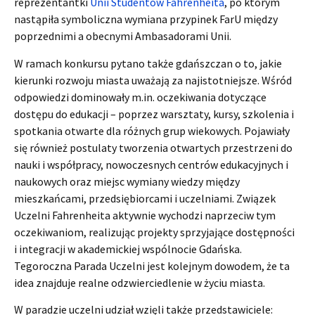
reprezentantki
Unii Studentów Fahrenheita
, po którym
nastąpiła symboliczna wymiana przypinek FarU między
poprzednimi a obecnymi Ambasadorami Unii.
W ramach konkursu pytano także gdańszczan o to, jakie
kierunki rozwoju miasta uważają za najistotniejsze. Wśród
odpowiedzi dominowały m.in. oczekiwania dotyczące
dostępu do edukacji – poprzez warsztaty, kursy, szkolenia i
spotkania otwarte dla różnych grup wiekowych. Pojawiały
się również postulaty tworzenia otwartych przestrzeni do
nauki i współpracy, nowoczesnych centrów edukacyjnych i
naukowych oraz miejsc wymiany wiedzy między
mieszkańcami, przedsiębiorcami i uczelniami. Związek
Uczelni Fahrenheita aktywnie wychodzi naprzeciw tym
oczekiwaniom, realizując projekty sprzyjające dostępności
i integracji w akademickiej wspólnocie Gdańska.
Tegoroczna Parada Uczelni jest kolejnym dowodem, że ta
idea znajduje realne odzwierciedlenie w życiu miasta.
W paradzie uczelni udział wzięli także przedstawiciele: