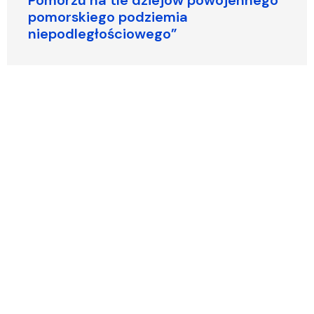
pomorskiego podziemia
niepodległościowego”
Festiwal Szachowy „In Mari Victoria
Tua” za nami
Międzynarodowa debata o edukacji,
odpowiedzialności i przyszłości
Ukrainy na Uniwersytecie Gdańskim