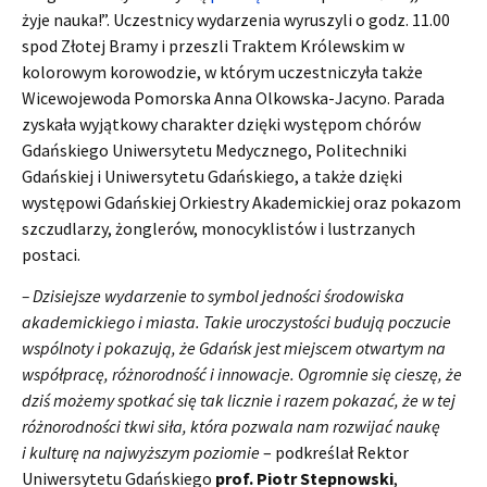
żyje nauka!”. Uczestnicy wydarzenia wyruszyli o godz. 11.00
spod Złotej Bramy i przeszli Traktem Królewskim w
kolorowym korowodzie, w którym uczestniczyła także
Wicewojewoda Pomorska Anna Olkowska-Jacyno. Parada
zyskała wyjątkowy charakter dzięki występom chórów
Gdańskiego Uniwersytetu Medycznego, Politechniki
Gdańskiej i Uniwersytetu Gdańskiego, a także dzięki
występowi Gdańskiej Orkiestry Akademickiej oraz pokazom
szczudlarzy, żonglerów, monocyklistów i lustrzanych
postaci.
– Dzisiejsze wydarzenie to symbol jedności środowiska
akademickiego i miasta. Takie uroczystości budują poczucie
wspólnoty i pokazują, że Gdańsk jest miejscem otwartym na
współpracę, różnorodność i innowacje. Ogromnie się cieszę, że
dziś możemy spotkać się tak licznie i razem pokazać, że w tej
różnorodności tkwi siła, która pozwala nam rozwijać naukę
i kulturę na najwyższym poziomie
– podkreślał Rektor
Uniwersytetu Gdańskiego
prof.
Piotr Stepnowski
,