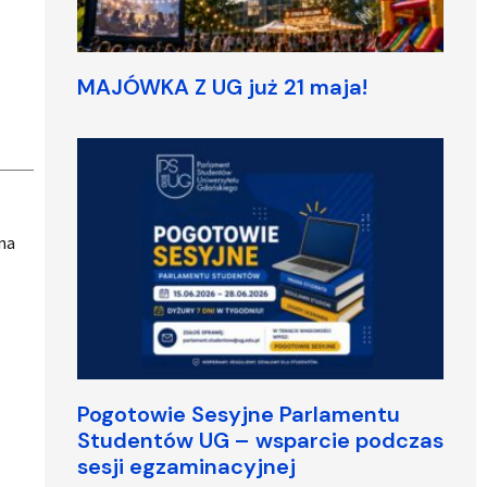
MAJÓWKA Z UG już 21 maja!
ana
Pogotowie Sesyjne Parlamentu
Studentów UG – wsparcie podczas
sesji egzaminacyjnej