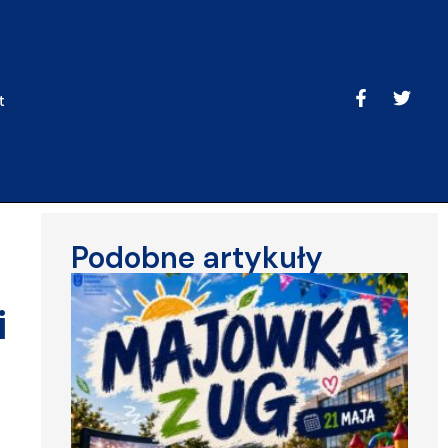
t
Podobne artykuły
i