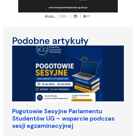
Podobne artykuły
Pogotowie Sesyjne Parlamentu
Studentów UG – wsparcie podczas
sesji egzaminacyjnej