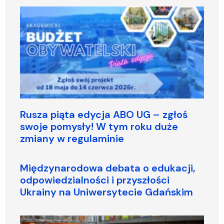
Rusza piąta edycja ABO UG – zgłoś
swoje pomysły! W tym roku duże
zmiany w regulaminie
Międzynarodowa debata o edukacji,
odpowiedzialności i przyszłości
Ukrainy na Uniwersytecie Gdańskim