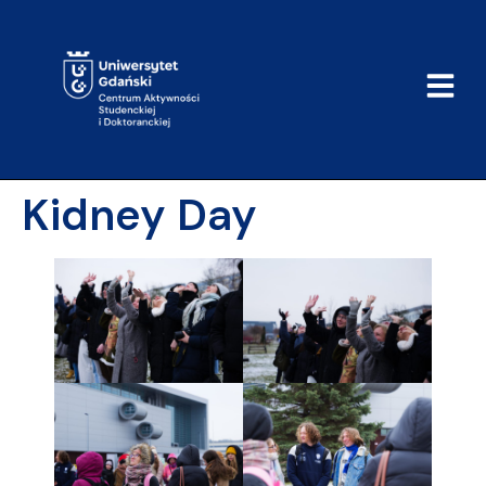
do
treści
Kidney Day