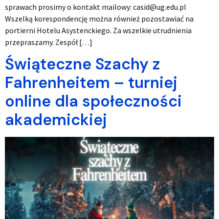
sprawach prosimy o kontakt mailowy: casid@ug.edu.pl
Wszelką korespondencję można również pozostawiać na
portierni Hotelu Asystenckiego. Za wszelkie utrudnienia
przepraszamy. Zespół […]
Świąteczne Szachy z
Fahrenheitem – turniej
online dla społeczności
akademickiej