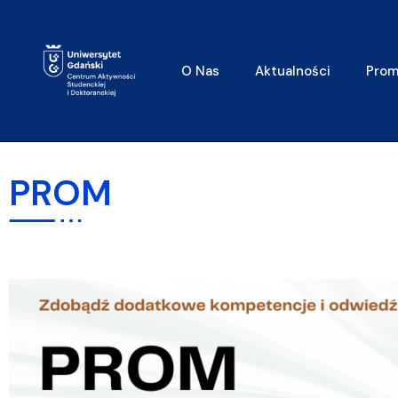
do
treści
O Nas
Aktualności
Prom
PROM