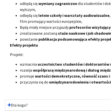
odbędą się
wymiany zagraniczne
dla studentów i dok
wyższym,
odbędą się
letnie szkoły i warsztaty audiowizualne
film promujący wartości europejskie,
Będą miały miejsce przyjazdy
profesorów wizytujący
zrealizowane zostaną
staże naukowe i job shadowi
powstanie
publikacja podsumowująca efekty proje
Efekty projektu
Projekt:
wzmacnia
uczestnictwo studentów i doktorantów w
rozwija
współpracę międzynarodową i dialog międ
promuje
wartości demokratyczne, równość szans 
przyczynia się do
umiędzynarodowienia i otwartośc
Dla kogo?