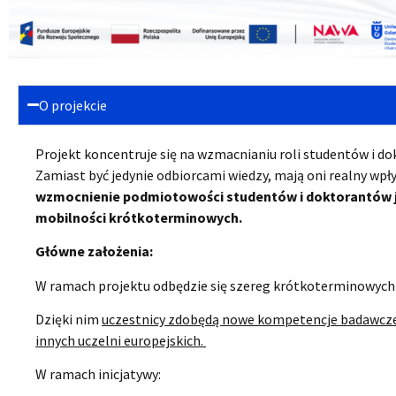
O projekcie
Projekt koncentruje się na
wzmacnianiu roli studentów i d
Zamiast być jedynie odbiorcami wiedzy, mają oni realny wpływ
wzmocnienie podmiotowości studentów i doktorantów j
mobilności krótkoterminowych.
Główne założenia:
W
ramach projektu odbędzie się szereg
krótkoterminow
ych
Dzięki nim
uczestnicy zdobędą nowe kompetencje badawcze, 
innych uczelni europejskich.
W ramach inicjatywy: