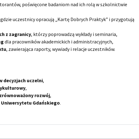
torantów, poświęcone badaniom nad ich rolą w szkolnictwie
, gdzie uczestnicy opracują „Kartę Dobrych Praktyk” i przygotują
ch z zagranicy
, którzy poprowadzą wykłady i seminaria,
ng
dla pracowników akademickich i administracyjnych,
ktu
, zawierająca raporty, wywiady i relacje uczestników.
 decyzjach uczelni
,
zykulturowy
,
i zrównoważony rozwój
,
i Uniwersytetu Gdańskiego
.