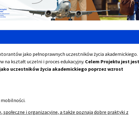
oktorantów
jako pełnoprawnych uczestników życia akademickiego.
 na kształt uczelni i proces edukacyjny.
Celem Projektu jest
jes
ako uczestników życia akademickiego poprzez wzrost
 mobilności.
społeczne i organizacyjne, a także poznają dobre praktyki z