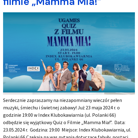
filmie „Mamma Mia!”
Serdecznie zapraszamy na niezapomniany wieczór pełen
muzyki, śmiechu i świetnej zabawy! Już 23 maja 2024 r. o
godzinie 19:00 w Index Klubokawiarnia (ul. Polanki 66)
odbędzie się wyjątkowy Quiz o Filmie „Mamma Mia!”. Data:
23.05.2024 r. Godzina: 19:00 Miejsce: Index Klubokawiarnia, ul.
Polanki 66 Czekają na was pytania dotyczące fabuły, postaci,