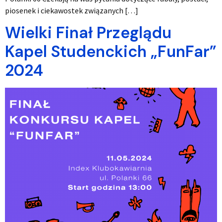
piosenek i ciekawostek związanych […]
Wielki Finał Przeglądu
Kapel Studenckich „FunFar”
2024