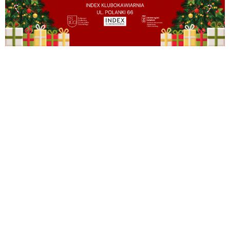
Drodzy Studenci! Gotowi na trochę świątecznej zabawy?
Przygotujcie się na nasz Świąteczny Quiz, który odbędzie się
20 grudnia 2023 o 19:00! Co was czeka? Pytania o świąteczne
reklamy, filmy i ciekawostki, które dostarczą wam dawkę
świątecznego klimatu! Oczywiście, nie zabraknie również
fantastycznych nagród dla najlepszych graczy!
Organizatorami tego świątecznego szaleństwa są Centrum
Aktywności Studenckiej i […]
Świąteczny Turniej
Szachowy o Puchar Rektora
UG oraz Rektora Odeskiego
Uniwersytetu Narodowego